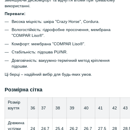
зменшуючи дискомфорт та відчуття втоми при тривалому
використанні.
Переваги:
Висока міцність: шкіра "Crazy Horse", Cordura.
Вологостійкість: гідрофобне просочення, мембрана
"COMPAR Liso®".
Комфорт: мембрана "COMPAR Liso®".
Стабільність: підошва PU/NR.
Довговічність: вакуумно-термічний метод кріплення
підошви.
Ці берці – надійний вибір для будь-яких умов.
Розмірна сітка
Розмір
взуття
36
37
38
39
40
41
42
43
Довжина
устілки
24
24,7
25,4
26,2
26,7
27,5
28
28,