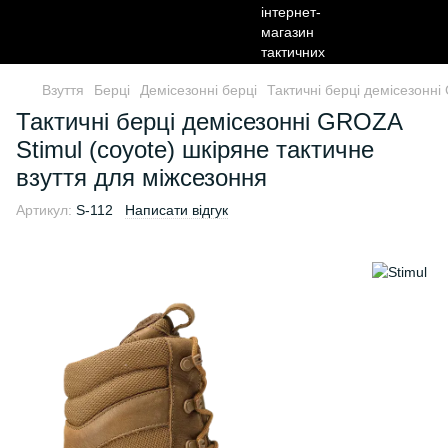
Взуття
Берці
Демісезонні берці
Тактичні берці демісезонні
Тактичні берці демісезонні GROZA
Stimul (coyote) шкіряне тактичне
взуття для міжсезоння
Артикул:
S-112
Написати відгук