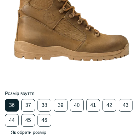
Розмір взуття
36
37
38
39
40
41
42
43
44
45
46
Як обрати розмір