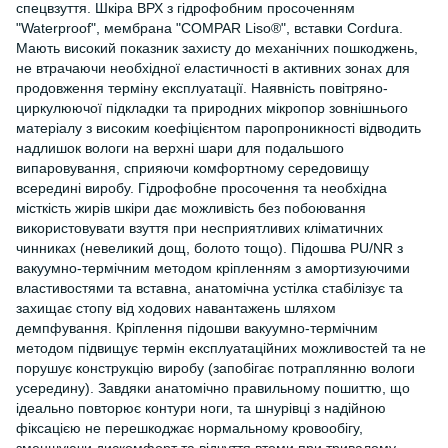
спецвзуття. Шкіра ВРХ з гідрофобним просоченням
"Waterproof", мембрана "COMPAR Liso®", вставки Cordura.
Мають високий показник захисту до механічних пошкоджень,
не втрачаючи необхідної еластичності в активних зонах для
продовження терміну експлуатації. Наявність повітряно-
циркулюючої підкладки та природних мікропор зовнішнього
матеріалу з високим коефіцієнтом паропроникності відводить
надлишок вологи на верхні шари для подальшого
випаровування, сприяючи комфортному середовищу
всередині виробу. Гідрофобне просочення та необхідна
місткість жирів шкіри дає можливість без побоювання
використовувати взуття при несприятливих кліматичних
чинниках (невеликий дощ, болото тощо). Підошва PU/NR з
вакуумно-термічним методом кріпленням з амортизуючими
властивостями та вставна, анатомічна устілка стабілізує та
захищає стопу від ходових навантажень шляхом
демпфування. Кріплення підошви вакуумно-термічним
методом підвищує термін експлуатаційних можливостей та не
порушує конструкцію виробу (запобігає потраплянню вологи
усередину). Завдяки анатомічно правильному пошиттю, що
ідеально повторює контури ноги, та шнурівці з надійною
фіксацією не перешкоджає нормальному кровообігу,