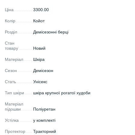
Ціна
3300.00
Колір
Койот
Розділ
Демісезонні берці
Стан
товару
Новий
Матеріал
Шкіра
Сезон
Демісезон
Стать
Унісекс
Тип шкіри
шкіра крупної рогатої худоби
Матеріал
підошви
Поліуретан
Устілка
у комплекті
Протектор
Тракторний