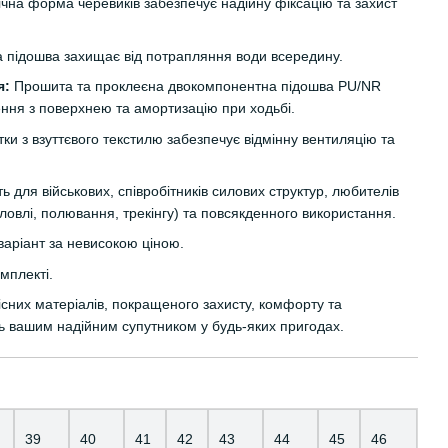
чна форма черевиків забезпечує надійну фіксацію та захист
підошва захищає від потрапляння води всередину.
я:
Прошита та проклеєна двокомпонентна підошва PU/NR
ення з поверхнею та амортизацію при ходьбі.
тки з взуттєвого текстилю забезпечує відмінну вентиляцію та
ь для військових, співробітників силових структур, любителів
ловлі, полювання, трекінгу) та повсякденного використання.
варіант за невисокою ціною.
омплекті.
існих матеріалів, покращеного захисту, комфорту та
ь вашим надійним супутником у будь-яких пригодах.
39
40
41
42
43
44
45
46