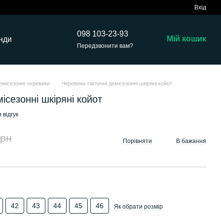
Вхід
098 103-23-93
Мій кошик
нди
Передзвонити вам?
емісезонні черевики
Черевики тактичні демісезонні шкіряні койот
ісезонні шкіряні койот
 відгук
грн
Порівняти
В бажання
42
43
44
45
46
Як обрати розмір