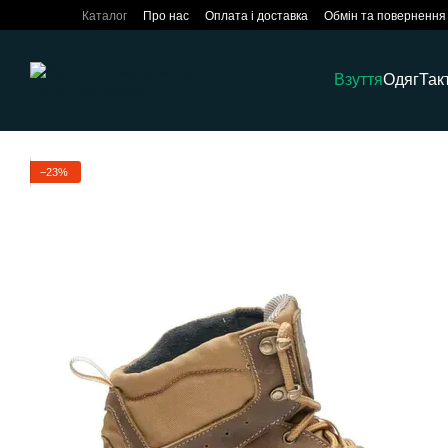
Перейти до основного контенту
Каталог
Про нас
Оплата і доставка
Обмін та повернення
Взуття
Одяг
Так
−23%