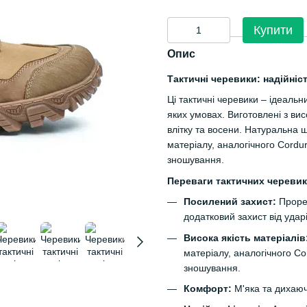
Купити
Опис
Тактичні черевики: надійніс
Ці тактичні черевики – ідеальни
яких умовах. Виготовлені з вис
влітку та восени. Натуральна ш
матеріалу, аналогічного Cordur
зношування.
Переваги тактичних черевик
Посилений захист:
Прорез
додатковий захист від удар
Висока якість матеріалів
матеріалу, аналогічного Cor
зношування.
Комфорт:
М'яка та дихаюч