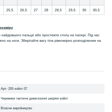
25,5
26,5
27
28
28,5
29,5
30
30,5
розміру
о найдовшого пальця або простежте стопу на папері. Під час
но на ноги. Зберігайте вагу тіла рівномірно розподіленим на
Арт- 205 койот-37
Черевики тактичні демісезонні шкіряні койот
Власне виробництво