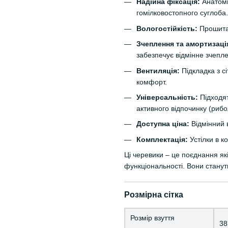
Надійна фіксація:
Анатомі
гомілковостопного суглоба.
Вологостійкість:
Прошита 
Зчеплення та амортизаці
забезпечує відмінне зчепл
Вентиляція:
Підкладка з сі
комфорт.
Універсальність:
Підходят
активного відпочинку (рибо
Доступна ціна:
Відмінний 
Комплектація:
Устілки в к
Ці черевики – це поєднання як
функціональності. Вони станут
Розмірна сітка
Розмір взуття
38