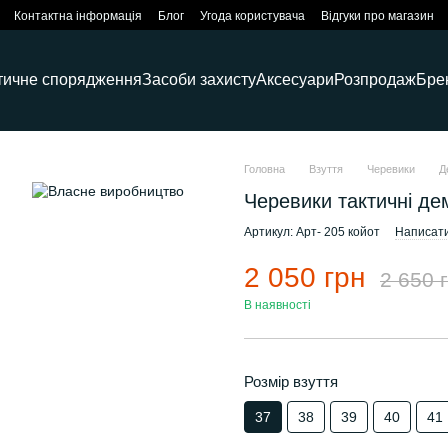
Контактна інформація
Блог
Угода користувача
Відгуки про магазин
тичне спорядження
Засоби захисту
Аксесуари
Розпродаж
Бре
Головна
Взуття
Черевики
Д
Черевики тактичні дем
Артикул: Арт- 205 койот
Написати
2 050 грн
2 650 
В наявності
Розмір взуття
37
38
39
40
41