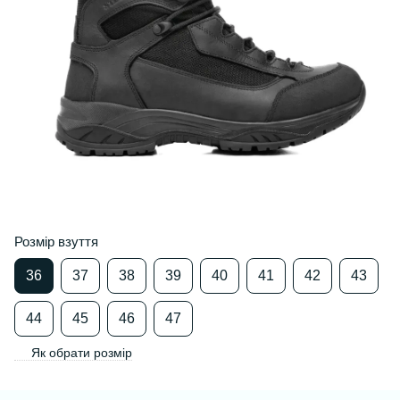
Розмір взуття
36
37
38
39
40
41
42
43
44
45
46
47
Як обрати розмір