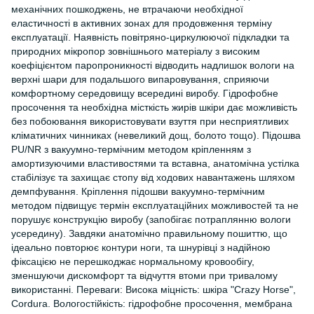
механічних пошкоджень, не втрачаючи необхідної
еластичності в активних зонах для продовження терміну
експлуатації. Наявність повітряно-циркулюючої підкладки та
природних мікропор зовнішнього матеріалу з високим
коефіцієнтом паропроникності відводить надлишок вологи на
верхні шари для подальшого випаровування, сприяючи
комфортному середовищу всередині виробу. Гідрофобне
просочення та необхідна місткість жирів шкіри дає можливість
без побоювання використовувати взуття при несприятливих
кліматичних чинниках (невеликий дощ, болото тощо). Підошва
PU/NR з вакуумно-термічним методом кріпленням з
амортизуючими властивостями та вставна, анатомічна устілка
стабілізує та захищає стопу від ходових навантажень шляхом
демпфування. Кріплення підошви вакуумно-термічним
методом підвищує термін експлуатаційних можливостей та не
порушує конструкцію виробу (запобігає потраплянню вологи
усередину). Завдяки анатомічно правильному пошиттю, що
ідеально повторює контури ноги, та шнурівці з надійною
фіксацією не перешкоджає нормальному кровообігу,
зменшуючи дискомфорт та відчуття втоми при тривалому
використанні. Переваги: Висока міцність: шкіра "Crazy Horse",
Cordura. Вологостійкість: гідрофобне просочення, мембрана