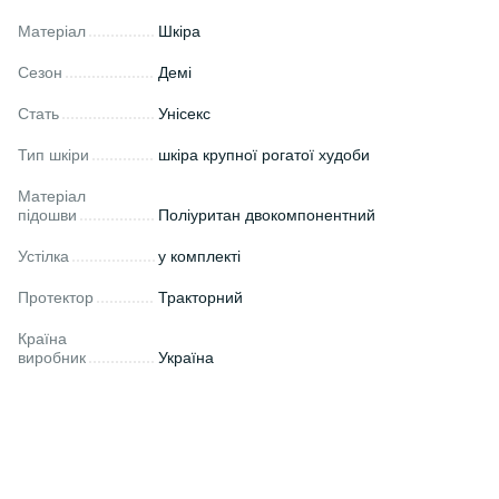
Матеріал
Шкіра
Сезон
Демі
Стать
Унісекс
Тип шкіри
шкіра крупної рогатої худоби
Матеріал
підошви
Поліуритан двокомпонентний
Устілка
у комплекті
Протектор
Тракторний
Країна
виробник
Україна