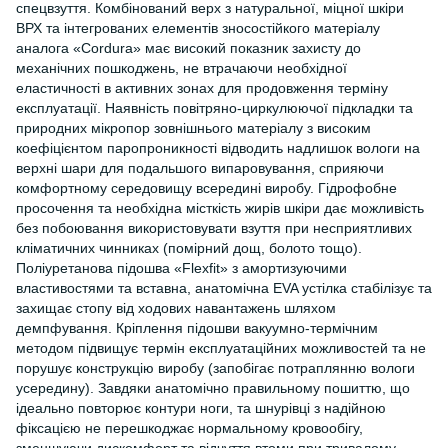
спецвзуття. Комбінований верх з натуральної, міцної шкіри
ВРХ та інтегрованих елементів зносостійкого матеріалу
аналога «Cordura» має високий показник захисту до
механічних пошкоджень, не втрачаючи необхідної
еластичності в активних зонах для продовження терміну
експлуатації. Наявність повітряно-циркулюючої підкладки та
природних мікропор зовнішнього матеріалу з високим
коефіцієнтом паропроникності відводить надлишок вологи на
верхні шари для подальшого випаровування, сприяючи
комфортному середовищу всередині виробу. Гідрофобне
просочення та необхідна місткість жирів шкіри дає можливість
без побоювання використовувати взуття при несприятливих
кліматичних чинниках (помірний дощ, болото тощо).
Поліуретанова підошва «Flexfit» з амортизуючими
властивостями та вставна, анатомічна EVA устілка стабілізує та
захищає стопу від ходових навантажень шляхом
демпфування. Кріплення підошви вакуумно-термічним
методом підвищує термін експлуатаційних можливостей та не
порушує конструкцію виробу (запобігає потраплянню вологи
усередину). Завдяки анатомічно правильному пошиттю, що
ідеально повторює контури ноги, та шнурівці з надійною
фіксацією не перешкоджає нормальному кровообігу,