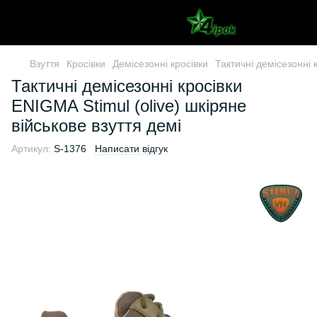
Взуття
Кросівки
Демісезонні кросівки
Тактичні демісезонні 
Тактичні демісезонні кросівки
ENIGMA Stimul (olive) шкіряне
військове взуття демі
Артикул:
S-1376
Написати відгук