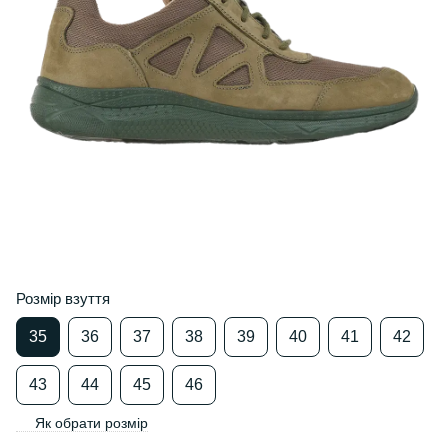
Розмір взуття
35
36
37
38
39
40
41
42
43
44
45
46
Як обрати розмір