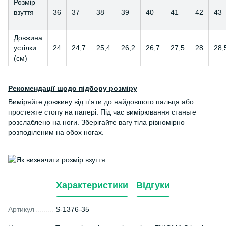
Розмір
взуття
36
37
38
39
40
41
42
43
Довжина
устілки
24
24,7
25,4
26,2
26,7
27,5
28
28,
(см)
Рекомендації щодо підбору розміру
Виміряйте довжину від п'яти до найдовшого пальця або
простежте стопу на папері. Під час вимірювання станьте
розслаблено на ноги. Зберігайте вагу тіла рівномірно
розподіленим на обох ногах.
Характеристики
Відгуки
Артикул
S-1376-35