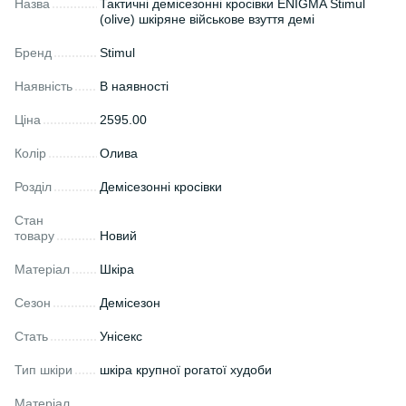
Назва
Тактичні демісезонні кросівки ENIGMA Stimul
(olive) шкіряне військове взуття демі
Бренд
Stimul
Наявність
В наявності
Ціна
2595.00
Колір
Олива
Розділ
Демісезонні кросівки
Стан
товару
Новий
Матеріал
Шкіра
Сезон
Демісезон
Стать
Унісекс
Тип шкіри
шкіра крупної рогатої худоби
Матеріал