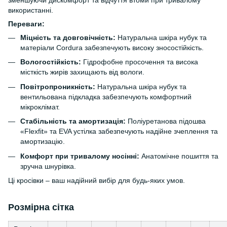
зменшуючи дискомфорт та відчуття втоми при тривалому
використанні.
Переваги:
Міцність та довговічність:
Натуральна шкіра нубук та
матеріали Cordura забезпечують високу зносостійкість.
Вологостійкість:
Гідрофобне просочення та висока
місткість жирів захищають від вологи.
Повітропроникність:
Натуральна шкіра нубук та
вентильована підкладка забезпечують комфортний
мікроклімат.
Стабільність та амортизація:
Поліуретанова підошва
«Flexfit» та EVA устілка забезпечують надійне зчеплення та
амортизацію.
Комфорт при тривалому носінні:
Анатомічне пошиття та
зручна шнурівка.
Ці кросівки – ваш надійний вибір для будь-яких умов.
Розмірна сітка