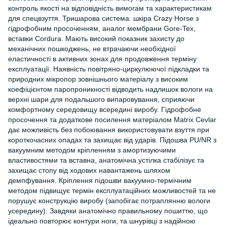
контроль якості на відповідність вимогам та характеристикам
для спецвзуття. Тришарова система: шкіра Crazy Horse з
гідрофобним просоченням, аналог мембрани Gore-Tex,
вставки Cordura. Мають високий показник захисту до
механічних пошкоджень, не втрачаючи необхідної
еластичності в активних зонах для продовження терміну
експлуатації. Наявність повітряно-циркулюючої підкладки та
природних мікропор зовнішнього матеріалу з високим
коефіцієнтом паропроникності відводить надлишок вологи на
верхні шари для подальшого випаровування, сприяючи
комфортному середовищу всередині виробу. Гідрофобне
просочення та додаткове посилення матеріалом Matrix Cevlar
дає можливість без побоювання використовувати взуття при
короткочасних опадах та захищає від ударів. Підошва PU/NR з
вакуумним методом кріпленням з амортизуючими
властивостями та вставна, анатомічна устілка стабілізує та
захищає стопу від ходових навантажень шляхом
демпфування. Кріплення підошви вакуумно-термічним
методом підвищує термін експлуатаційних можливостей та не
порушує конструкцію виробу (запобігає потраплянню вологи
усередину). Завдяки анатомічно правильному пошиттю, що
ідеально повторює контури ноги, та шнурівці з надійною