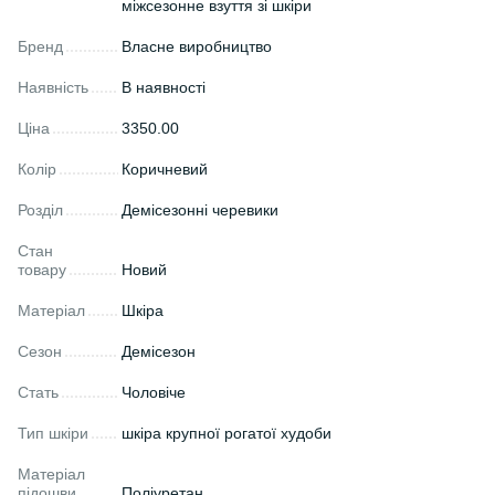
міжсезонне взуття зі шкіри
Бренд
Власне виробництво
Наявність
В наявності
Ціна
3350.00
Колір
Коричневий
Розділ
Демісезонні черевики
Стан
товару
Новий
Матеріал
Шкіра
Сезон
Демісезон
Стать
Чоловіче
Тип шкіри
шкіра крупної рогатої худоби
Матеріал
підошви
Поліуретан