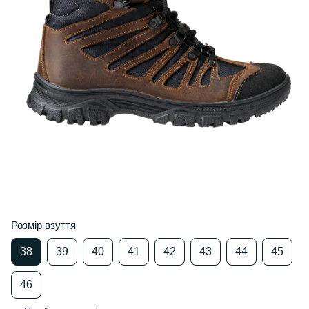
Розмір взуття
38
39
40
41
42
43
44
45
46