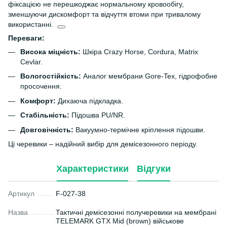
фіксацією не перешкоджає нормальному кровообігу,
зменшуючи дискомфорт та відчуття втоми при тривалому
використанні.
Переваги:
Висока міцність:
Шкіра Crazy Horse, Cordura, Matrix
Cevlar.
Вологостійкість:
Аналог мембрани Gore-Tex, гідрофобне
просочення.
Комфорт:
Дихаюча підкладка.
Стабільність:
Підошва PU/NR.
Довговічність:
Вакуумно-термічне кріплення підошви.
Ці черевики – надійний вибір для демісезонного періоду.
Характеристики
Відгуки
Артикул
F-027-38
Назва
Тактичні демісезонні получеревики на мембрані
TELEMARK GTX Mid (brown) військове