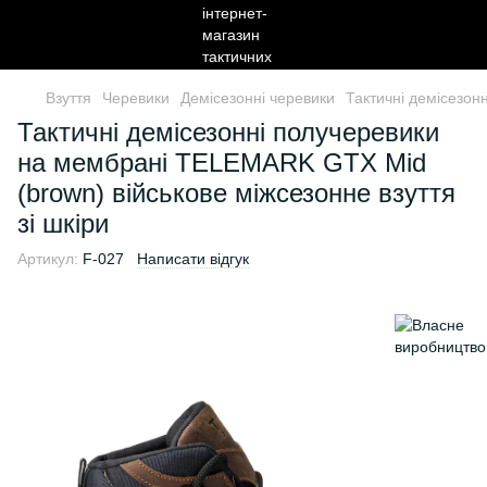
Взуття
Черевики
Демісезонні черевики
Тактичні демісезон
Тактичні демісезонні получеревики
на мембрані TELEMARK GTX Mid
(brown) військове міжсезонне взуття
зі шкіри
Артикул:
F-027
Написати відгук