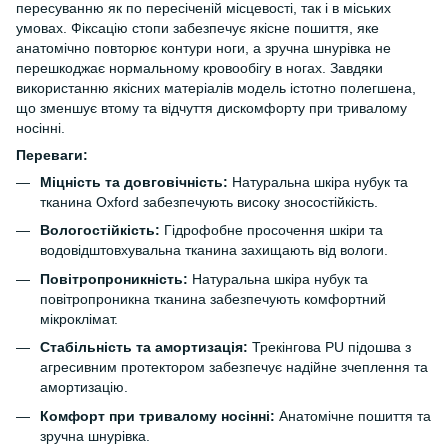
пересуванню як по пересіченій місцевості, так і в міських
умовах. Фіксацію стопи забезпечує якісне пошиття, яке
анатомічно повторює контури ноги, а зручна шнурівка не
перешкоджає нормальному кровообігу в ногах. Завдяки
використанню якісних матеріалів модель істотно полегшена,
що зменшує втому та відчуття дискомфорту при тривалому
носінні.
Переваги:
Міцність та довговічність:
Натуральна шкіра нубук та
тканина Oxford забезпечують високу зносостійкість.
Вологостійкість:
Гідрофобне просочення шкіри та
водовідштовхувальна тканина захищають від вологи.
Повітропроникність:
Натуральна шкіра нубук та
повітропроникна тканина забезпечують комфортний
мікроклімат.
Стабільність та амортизація:
Трекінгова PU підошва з
агресивним протектором забезпечує надійне зчеплення та
амортизацію.
Комфорт при тривалому носінні:
Анатомічне пошиття та
зручна шнурівка.