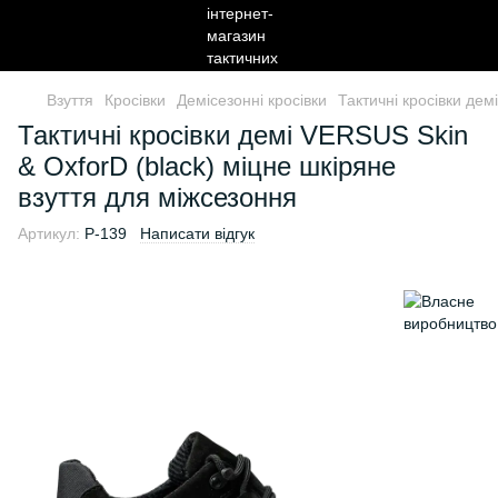
Взуття
Кросівки
Демісезонні кросівки
Тактичні кросівки дем
Тактичні кросівки демі VERSUS Skin
& OxforD (black) міцне шкіряне
взуття для міжсезоння
Артикул:
P-139
Написати відгук