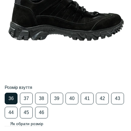
Розмір взуття
36
37
38
39
40
41
42
43
44
45
46
Як обрати розмір