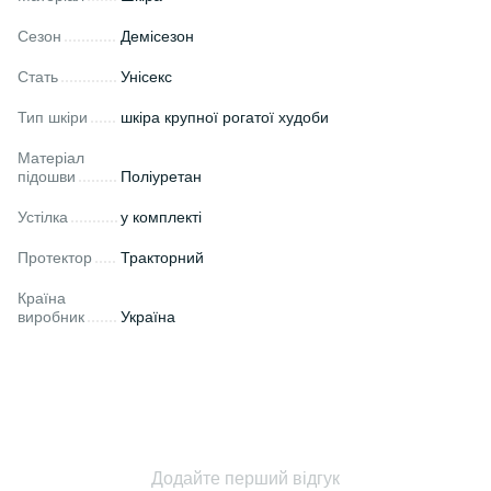
Сезон
Демісезон
Стать
Унісекс
Тип шкіри
шкіра крупної рогатої худоби
Матеріал
підошви
Поліуретан
Устілка
у комплекті
Протектор
Тракторний
Країна
виробник
Україна
Додайте перший відгук