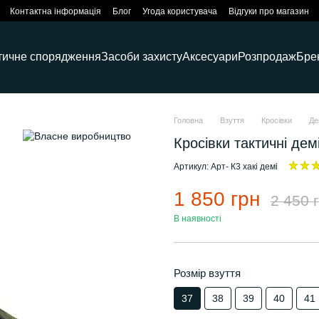
Контактна інформація
Блог
Угода користувача
Відгуки про магазин
тичне спорядження
Засоби захисту
Аксесуари
Розпродаж
Бре
Головна
Взуття
Кросівки
Де
Кросівки тактичні дем
Артикул: Арт- К3 хакі демі
1 850 грн
2 450 
В наявності
Розмір взуття
37
38
39
40
41