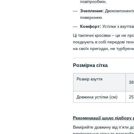
повітрообмін.
Зчеплення:
Двокомпонентн
поверхнею.
Комфорт:
Устілки з взуттє
Ці тактичні кросівки – це не п
поєднують в собі передові тех
на своїх пригодах, не турбуючи
Розмірна сітка
Розмір взуття
38
Довжина устілки (см)
25
Рекомендації щодо підбору 
Виміряйте довжину від п'яти д
вимірювання станьте розслабле