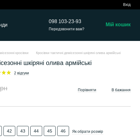
Вхід
098 103-23-93
Мій кошик
нди
Передзвонити вам?
місезонні кросівки
Кросівки тактичні демісезонні шкіряні олива армійські
ісезонні шкіряні олива армійські
2 відгуки
грн
Порівняти
В бажання
42
43
44
45
46
Як обрати розмір