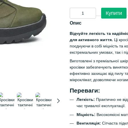
Купити
Опис
Відчуйте легкість та надійн
для активного життя.
Ці крос
поєднуючи в собі міцність та 
екстремальних умовах, так і пі
Виготовлені з преміальної шкір
кросівки забезпечують винятко
ефективно захищає від пилу та
мікроклімат, дозволяючи ногам 
Переваги:
Легкість:
Практично не від
час тривалої експлуатації.
Міцність:
Високоякісні мат
Вентиляція:
Сітчаста підк