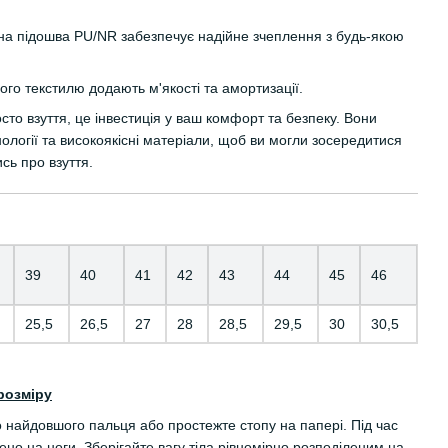
а підошва PU/NR забезпечує надійне зчеплення з будь-якою
вого текстилю додають м'якості та амортизації.
росто взуття, це інвестиція у ваш комфорт та безпеку. Вони
нології та високоякісні матеріали, щоб ви могли зосередитися
сь про взуття.
39
40
41
42
43
44
45
46
25,5
26,5
27
28
28,5
29,5
30
30,5
розміру
о найдовшого пальця або простежте стопу на папері. Під час
но на ноги. Зберігайте вагу тіла рівномірно розподіленим на