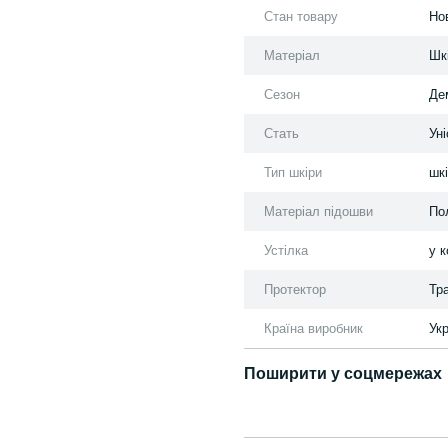
Стан товару
Но
Матеріал
Шк
Сезон
Де
Стать
Уні
Тип шкіри
шкі
Матеріал підошви
По
Устілка
у 
Протектор
Тр
Країна виробник
Ук
Поширити у соцмережах