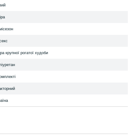
вий
іра
місезон
секс
ра крупної рогатої худоби
ліуретан
комплекті
акторний
раїна