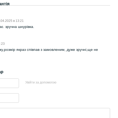
антія
.04.2025 в 13:21
ає. зручна шнурівка.
6:23
у,розмір якраз співпав з замовленим, дуже зручні,ще не
.
ар
Увійти за допомогою