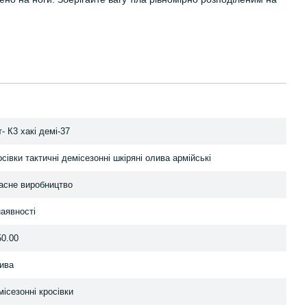
- К3 хакі демі-37
сівки тактичні демісезонні шкіряні олива армійські
асне виробництво
наявності
50.00
ива
ісезонні кросівки