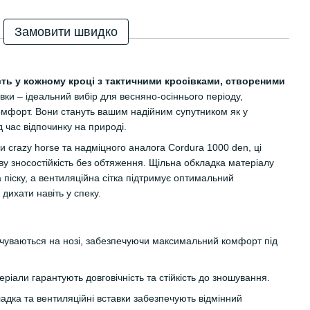
Замовити швидко
ість у кожному кроці з тактичними кросівками, створеними
івки – ідеальний вибір для весняно-осіннього періоду,
комфорт. Вони стануть вашим надійним супутником як у
д час відпочинку на природі.
и crazy horse та надміцного аналога Cordura 1000 den, ці
ву зносостійкість без обтяження. Щільна обкладка матеріалу
 піску, а вентиляційна сітка підтримує оптимальний
дихати навіть у спеку.
чуваються на нозі, забезпечуючи максимальний комфорт під
еріали гарантують довговічність та стійкість до зношування.
ладка та вентиляційні вставки забезпечують відмінний