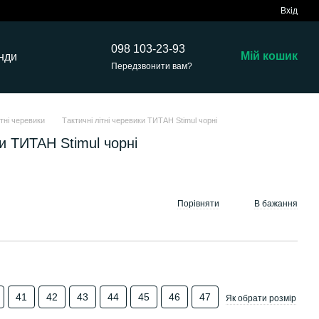
Вхід
098 103-23-93
Мій кошик
нди
Передзвонити вам?
ітні черевики
Тактичні літні черевики ТИТАН Stimul чорні
ки ТИТАН Stimul чорні
Порівняти
В бажання
41
42
43
44
45
46
47
Як обрати розмір