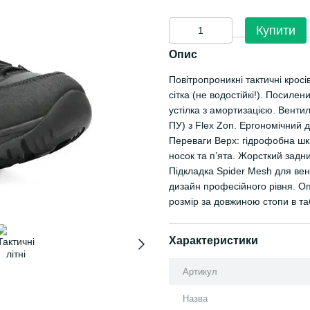
Купити
Опис
Повітропроникні тактичні кросі
сітка (не водостійкі!). Посилен
устілка з амортизацією. Вентил
ПУ) з Flex Zon. Ергономічний д
Переваги Верх: гідрофобна шкір
носок та п’ята. Жорсткий задни
Підкладка Spider Mesh для вент
дизайн професійного рівня. Оп
розмір за довжиною стопи в та
Характеристики
Артикул
Назва