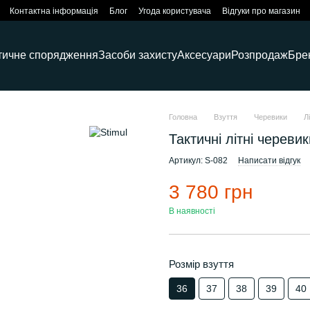
Контактна інформація
Блог
Угода користувача
Відгуки про магазин
тичне спорядження
Засоби захисту
Аксесуари
Розпродаж
Бре
Головна
Взуття
Черевики
Л
Тактичні літні череви
Артикул: S-082
Написати відгук
3 780 грн
В наявності
Розмір взуття
36
37
38
39
40