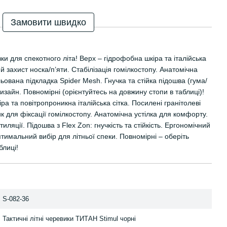
Замовити швидко
вки для спекотного літа! Верх – гідрофобна шкіра та італійська
ий захист носка/п’яти. Стабілізація гомілкостопу. Анатомічна
ьована підкладка Spider Mesh. Гнучка та стійка підошва (гума/
изайн. Повномірні (орієнтуйтесь на довжину стопи в таблиці)!
а та повітропроникна італійська сітка. Посилені гранітолеві
к для фіксації гомілкостопу. Анатомічна устілка для комфорту.
иляції. Підошва з Flex Zon: гнучкість та стійкість. Ергономічний
тимальний вибір для літньої спеки. Повномірні – оберіть
блиці!
S-082-36
Тактичні літні черевики ТИТАН Stimul чорні