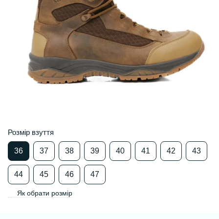
Розмір взуття
36
37
38
39
40
41
42
43
44
45
46
47
Як обрати розмір