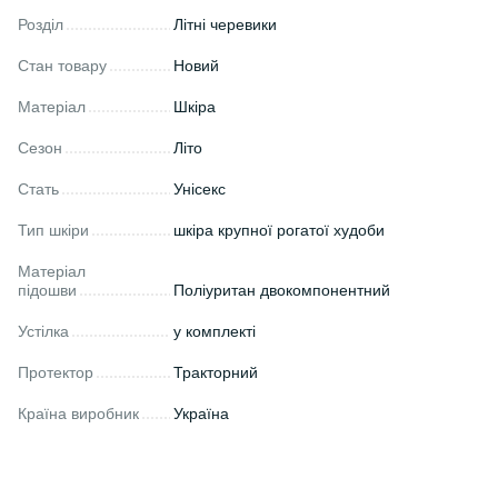
Розділ
Літні черевики
Стан товару
Новий
Матеріал
Шкіра
Сезон
Літо
Стать
Унісекс
Тип шкіри
шкіра крупної рогатої худоби
Матеріал
підошви
Поліуритан двокомпонентний
Устілка
у комплекті
Протектор
Тракторний
Країна виробник
Україна