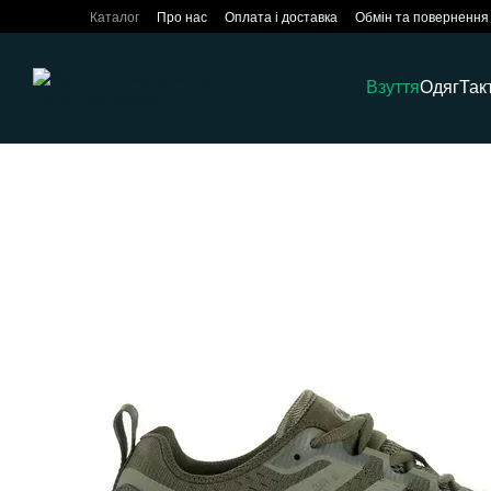
Перейти до основного контенту
Каталог
Про нас
Оплата і доставка
Обмін та повернення
Взуття
Одяг
Так