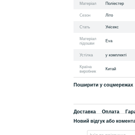
Матеріал
Поліестер
Сезон
Літо
Стать
Унісекс
Матеріал
Eva
підошви
Устілка
у комплекті
Країна
Китай
виробник
Поширити у соцмережах
Доставка
Оплата
Гар
Новий відгук або комент