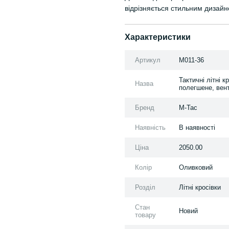
відрізняється стильним дизай
Характеристики
Артикул
M011-36
Тактичні літні 
Назва
полегшене, вент
Бренд
M-Tac
Наявність
В наявності
Ціна
2050.00
Колір
Оливковий
Розділ
Літні кросівки
Стан
Новий
товару