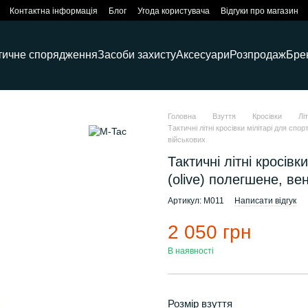
Контактна інформація
Блог
Угода користувача
Відгуки про магазин
тичне спорядження
Засоби захисту
Аксесуари
Розпродаж
Бре
Головна
Взуття
Кросівки
Лі
Тактичні літні кросівки мілітарі для сп
військових
Тактичні літні кросі
(olive) полегшене, ве
Артикул: M011
Написати відгук
2 050 грн
В наявності
Розмір взуття