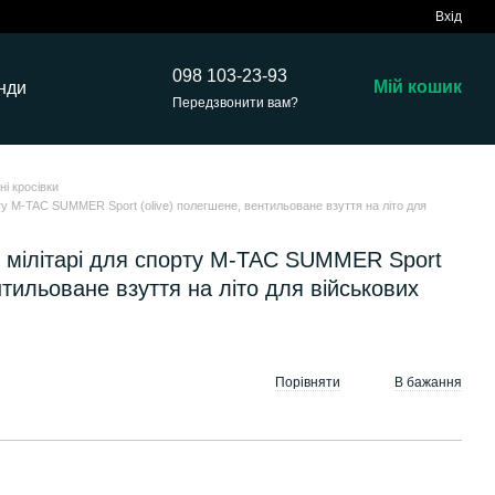
Вхід
098 103-23-93
Мій кошик
нди
Передзвонити вам?
тні кросівки
орту M-TAC SUMMER Sport (olive) полегшене, вентильоване взуття на літо для
вки мілітарі для спорту M-TAC SUMMER Sport
нтильоване взуття на літо для військових
Порівняти
В бажання