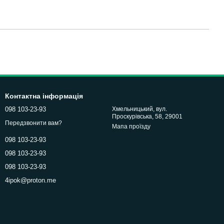
Контактна інформація
098 103-23-93
Хмельницький, вул.
Проскурівська, 58, 29001
Передзвонити вам?
Мапа проїзду
098 103-23-93
098 103-23-93
098 103-23-93
4ipok@proton.me