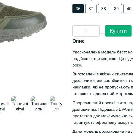
36
37
38
39
40
Купити
Опис
Удосконалена модель бестселе
надійніше, ще міцніше! Це від
року.
Виготовлені з якісних синтети
дихаючими, зносостійкими та м
накладки, які не пропускають п
створюють ідеальний мікроклім
Прорезинений носок і п'ята над
довговічним. Підошва з EVA-пі
протектор дає максимальне зче
гарантують ефективну амортиз
Дана модель розрахована на лі