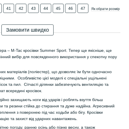
41
42
43
44
45
46
47
Як обрати розмір
Замовити швидко
ра – M-Tac кросівки Summer Sport. Тепер ще якісніше, ще
мінний вибір для повсякденного використання у спекотну пору
чних матеріалів (поліестер), що дозволяє їм бути одночасно
іцними. Особливістю цієї моделі є спеціальні ущільнені
ісок та пил. Сітчасті ділянки забезпечують вентиляцію та
ат всередині кросівок.
ійно захищають ноги від ударів і роблять взуття більш
ни та резини стійка до стирання та дуже надійна. Агресивний
плення з поверхнею під час ходьби або бігу. Кросівки
ацію та захист від ударних навантажень.
тню погоду, ранню осінь або пізню весну, а також