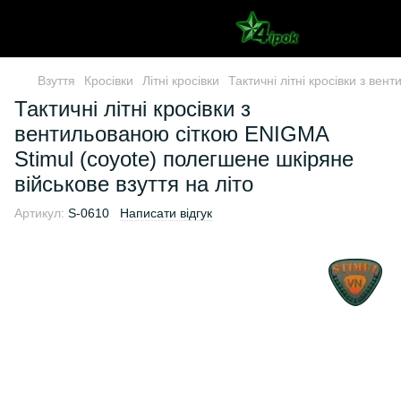
Взуття
Кросівки
Літні кросівки
Тактичні літні кросівки з ве
Тактичні літні кросівки з
вентильованою сіткою ENIGMA
Stimul (coyote) полегшене шкіряне
військове взуття на літо
Артикул:
S-0610
Написати відгук