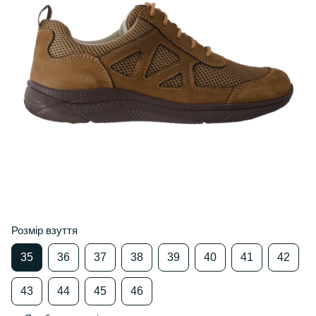
Розмір взуття
35
36
37
38
39
40
41
42
43
44
45
46