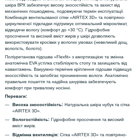
шкіра ВРХ забезпечує високу зносостійкість та захист від
механічних пошкоджень, подовжуючи термін експлуатації.
Комбінація вентильованої сітки «AIRTEX 3D» та повітряно-
циркулюючої підкладки підтримує оптимальний мікроклімат,
відводячи вологу (комфорт до +30 °С). Гідрофобне
просочення та високий вміст жирів у шкірі дозволяють
використовувати кросівки у вологих умовах (невеликий дощ,
вологість, болото).
Поліуретанова підошва «Flexfit» з амортизацією та змінна
анатомічна EVA устілка стабілізують стопу та захищають від
навантажень. Вакуумно-термічне кріплення підошви підвищує
зносостійкість та запобігає проникненню вологи. Анатомічно
правильне пошиття та надійна шнурівка забезпечують
комфорт при тривалому носінні.
Переваги:
Висока зносостійкість:
Натуральна шкіра нубук та сітка
«AIRTEX 3D».
Вологостійкість:
Гідрофобне просочення та високий
вміст жирів.
Відмінна вентиляція:
Сітка «AIRTEX 3D» та повітряно-