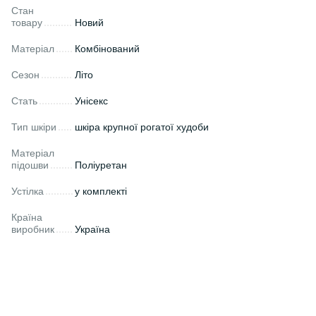
Стан
товару
Новий
Матеріал
Комбінований
Сезон
Літо
Стать
Унісекс
Тип шкіри
шкіра крупної рогатої худоби
Матеріал
підошви
Поліуретан
Устілка
у комплекті
Країна
виробник
Україна