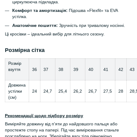
циркулююча підкладка.
Комфорт та амортизація:
Підошва «Flexfit» та EVA
устілка.
Анатомічне пошиття:
Зручність при тривалому носінні.
Ці кросівки – ідеальний вибір для літнього сезону.
Розмірна сітка
Розмір
взуття
36
37
38
39
40
41
42
43
Довжина
устілки
24
24,7
25,4
26,2
26,7
27,5
28
28,
(см)
Рекомендації щодо підбору розміру
Виміряйте довжину від п'яти до найдовшого пальця або
простежте стопу на папері. Під час вимірювання станьте
розслаблено на ноги. Зберігайте вагу тіла рівномірно