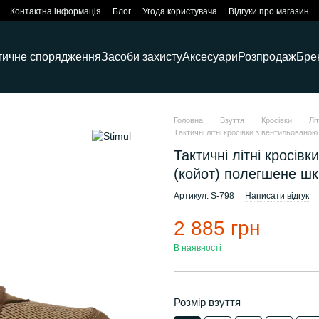
Контактна інформація
Блог
Угода користувача
Відгуки про магазин
тичне спорядження
Засоби захисту
Аксесуари
Розпродаж
Бре
Головна
Взуття
Кросівки
Лі
Тактичні літні кросівки з вентильовано
Тактичні літні кросі
(койот) полегшене шкі
Артикул: S-798
Написати відгук
2 885 грн
В наявності
Розмір взуття