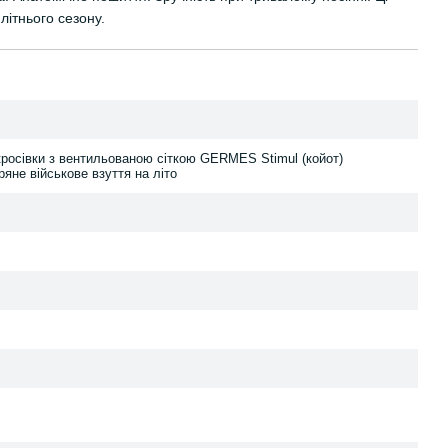
літнього сезону.
 кросівки з вентильованою сіткою GERMES Stimul (койот)
яне військове взуття на літо