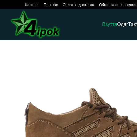
Перейти до основного контенту
Каталог
Про нас
Оплата і доставка
Обмін та повернення
Взуття
Одяг
Так