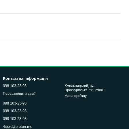
Контактна інформація
098 103-23-93
Хмельницький, вул.
Проскурівська, 58, 29001
Передзвонити вам?
Мапа проїзду
098 103-23-93
098 103-23-93
098 103-23-93
4ipok@proton.me