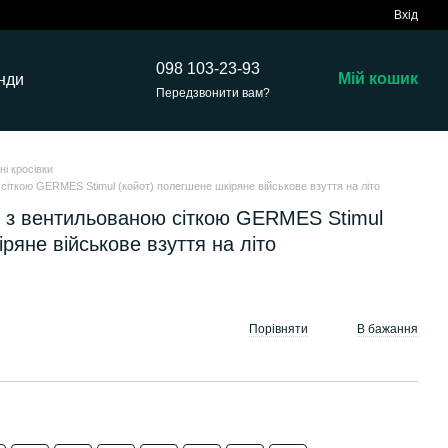
Вхід
098 103-23-93
Мій кошик
нди
Передзвонити вам?
тні кросівки
ю сіткою GERMES Stimul (койот) полегшене шкіряне військове взуття на літо
вки з вентильованою сіткою GERMES Stimul
ряне військове взуття на літо
Порівняти
В бажання