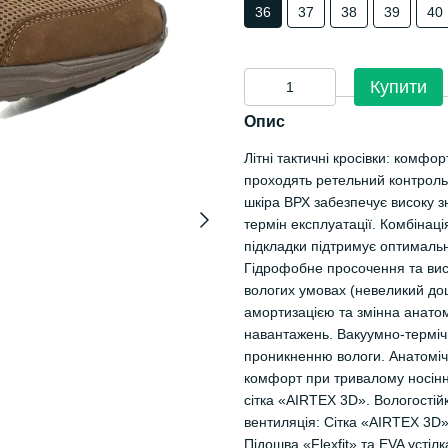
36
37
38
39
40
Купити
Опис
Літні тактичні кросівки: комфор
проходять ретельний контроль 
шкіра ВРХ забезпечує високу з
термін експлуатації. Комбінац
підкладки підтримує оптимальн
Гідрофобне просочення та висо
вологих умовах (невеликий дощ,
амортизацією та змінна анатом
навантажень. Вакуумно-термічн
проникненню вологи. Анатоміч
комфорт при тривалому носінні
сітка «AIRTEX 3D». Вологостій
вентиляція: Сітка «AIRTEX 3D
Підошва «Flexfit» та EVA устіл