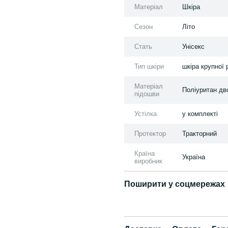
Матеріал
Шкіра
Сезон
Літо
Стать
Унісекс
Тип шкіри
шкіра крупної 
Матеріал
Поліуритан дв
підошви
Устілка
у комплекті
Протектор
Тракторний
Країна
Україна
виробник
Поширити у соцмережах