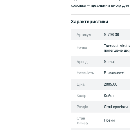
кросівки – ідеальний вибір для 
Характеристики
Артикул
S-798-36
Тактичні літні
Назва
полегшене шкір
Бренд
Stimul
Наявність
В наявності
Ціна
2885.00
Колір
Койот
Розділ
Літні кросівки
Стан
Новий
товару