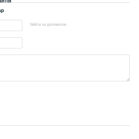
антія
ар
Увійти за допомогою