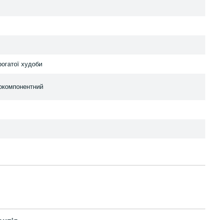
рогатої худоби
окомпонентний