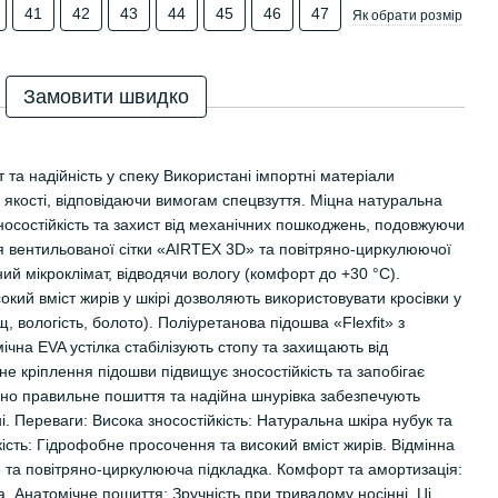
41
42
43
44
45
46
47
Як обрати розмір
Замовити швидко
т та надійність у спеку Використані імпортні матеріали
якості, відповідаючи вимогам спецвзуття. Міцна натуральна
носостійкість та захист від механічних пошкоджень, подовжуючи
ія вентильованої сітки «AIRTEX 3D» та повітряно-циркулюючої
ий мікроклімат, відводячи вологу (комфорт до +30 °С).
кий вміст жирів у шкірі дозволяють використовувати кросівки у
 вологість, болото). Поліуретанова підошва «Flexfit» з
ічна EVA устілка стабілізують стопу та захищають від
е кріплення підошви підвищує зносостійкість та запобігає
но правильне пошиття та надійна шнурівка забезпечують
. Переваги: Висока зносостійкість: Натуральна шкіра нубук та
кість: Гідрофобне просочення та високий вміст жирів. Відмінна
» та повітряно-циркулююча підкладка. Комфорт та амортизація:
ка. Анатомічне пошиття: Зручність при тривалому носінні. Ці