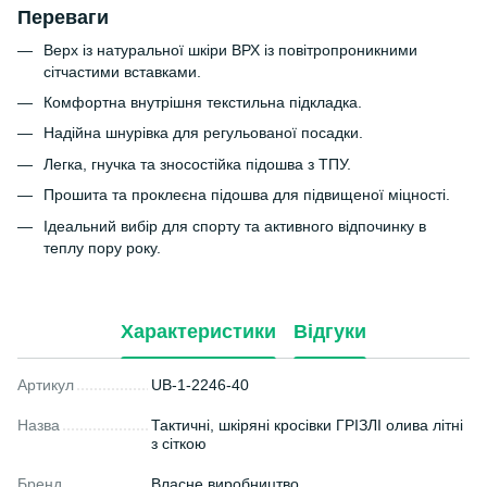
Переваги
Верх із натуральної шкіри ВРХ із повітропроникними
сітчастими вставками.
Комфортна внутрішня текстильна підкладка.
Надійна шнурівка для регульованої посадки.
Легка, гнучка та зносостійка підошва з ТПУ.
Прошита та проклеєна підошва для підвищеної міцності.
Ідеальний вибір для спорту та активного відпочинку в
теплу пору року.
Характеристики
Відгуки
Артикул
UB-1-2246-40
Назва
Тактичні, шкіряні кросівки ГРІЗЛІ олива літні
з сіткою
Бренд
Власне виробництво