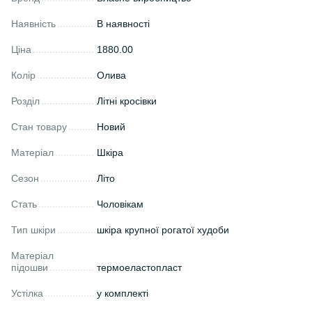
Наявність
В наявності
Ціна
1880.00
Колір
Олива
Розділ
Літні кросівки
Стан товару
Новий
Матеріал
Шкіра
Сезон
Літо
Стать
Чоловікам
Тип шкіри
шкіра крупної рогатої худоби
Матеріал
підошви
термоеластопласт
Устілка
у комплекті