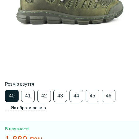
Розмір взуття
40
41
42
43
44
45
46
Як обрати розмір
В наявності