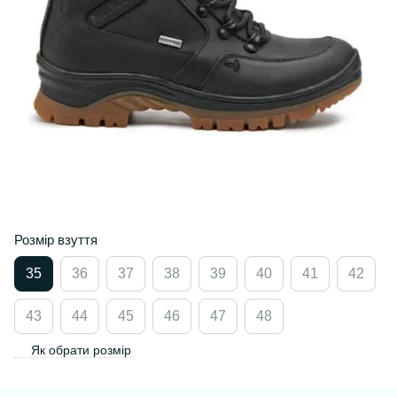
Розмір взуття
35
36
37
38
39
40
41
42
43
44
45
46
47
48
Як обрати розмір