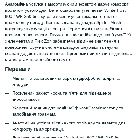
Анатомічна устілка з амортизуючим ефектом дарує комфорт
протягом усього дня. Багатошаровий утеплювач Winterfrost
800 / WF 250 без хутра забезпечує оптимальне тепло в
прохолодну погоду. Вентильована підкладка Spider Mesh
покращує циркуляцію повітря. Герметичні шви запобігають
проникненню вологи. Гнучка та зносостійка підошва (гума/ПУ)
з елементами Flex Zon забезпечує відмінне зчеплення з
поверхнею. Зручна система швидкої шнурівки та глухий
клапан додають практичності. Ергономічний дизайн відповідає
стандартам професійного взуття.
Переваги
Міцний та вологостійкий верх із гідрофобної шкіри та
кордури.
Посилений захист носка та п’яти для підвищеної
зносостійкості.
Жорсткий задник для надійної фіксації гомілкостопу та
запобігання травмам.
Анатомічна устілка зі спіненого полімеру та латексу для
комфорту та амортизації.
Демісезонний утеплювач Winterfrost 800 / WF 250 без