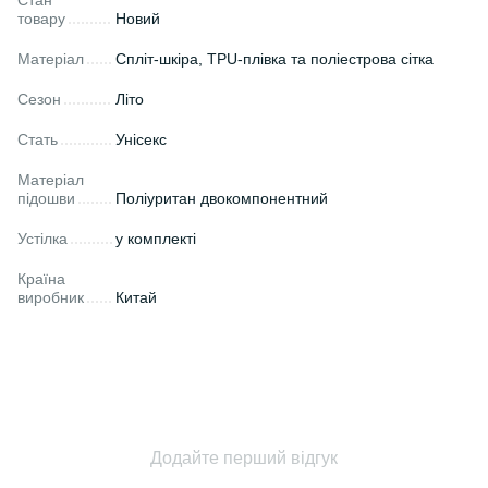
Стан
товару
Новий
Матеріал
Спліт-шкіра, TPU-плівка та поліестрова сітка
Сезон
Літо
Стать
Унісекс
Матеріал
підошви
Поліуритан двокомпонентний
Устілка
у комплекті
Країна
виробник
Китай
Додайте перший відгук