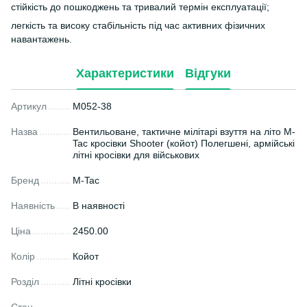
стійкість до пошкоджень та тривалий термін експлуатації;
легкість та високу стабільність під час активних фізичних
навантажень.
Характеристики
Відгуки
Артикул
M052-38
Назва
Вентильоване, тактичне мілітарі взуття на літо M-
Tac кросівки Shooter (койот) Полегшені, армійські
літні кросівки для військових
Бренд
M-Tac
Наявність
В наявності
Ціна
2450.00
Колір
Койот
Розділ
Літні кросівки