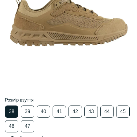
Розмір взуття
38
39
40
41
42
43
44
45
46
47