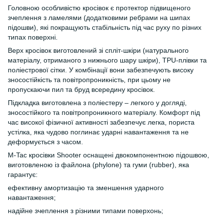
Головною особливістю кросівок є протектор підвищеного
зчеплення з ламелями (додатковими ребрами на шипах
підошви), які покращують стабільність під час руху по різних
типах поверхні.
Верх кросівок виготовлений зі спліт-шкіри (натурального
матеріалу, отриманого з нижнього шару шкіри), TPU-плівки та
поліестрової сітки. У комбінації вони забезпечують високу
зносостійкість та повітропроникність, при цьому не
пропускаючи пил та бруд всередину кросівок.
Підкладка виготовлена з поліестеру – легкого у догляді,
зносостійкого та повітропроникного матеріалу. Комфорт під
час високої фізичної активності забезпечує легка, пориста
устілка, яка чудово поглинає ударні навантаження та не
деформується з часом.
M-Tac кросівки Shooter оснащені двокомпонентною підошвою,
виготовленою із файлона (phylone) та гуми (rubber), яка
гарантує:
ефективну амортизацію та зменшення ударного
навантаження;
надійне зчеплення з різними типами поверхонь;