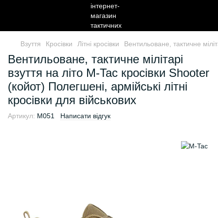
Взуття
Кросівки
Літні кросівки
Вентильоване, тактичне міліта
Вентильоване, тактичне мілітарі
взуття на літо M-Tac кросівки Shooter
(койот) Полегшені, армійські літні
кросівки для військових
Артикул:
M051
Написати відгук