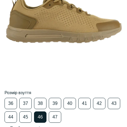
Розмір взуття
36
37
38
39
40
41
42
43
44
45
46
47