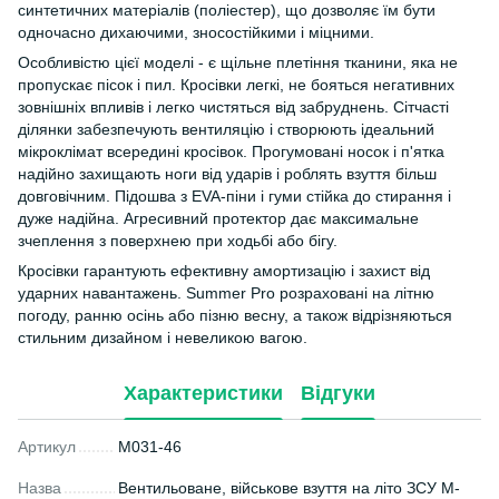
синтетичних матеріалів (поліестер), що дозволяє їм бути
одночасно дихаючими, зносостійкими і міцними.
Особливістю цієї моделі - є щільне плетіння тканини, яка не
пропускає пісок і пил. Кросівки легкі, не бояться негативних
зовнішніх впливів і легко чистяться від забруднень. Сітчасті
ділянки забезпечують вентиляцію і створюють ідеальний
мікроклімат всередині кросівок. Прогумовані носок і п'ятка
надійно захищають ноги від ударів і роблять взуття більш
довговічним. Підошва з EVA-піни і гуми стійка до стирання і
дуже надійна. Агресивний протектор дає максимальне
зчеплення з поверхнею при ходьбі або бігу.
Кросівки гарантують ефективну амортизацію і захист від
ударних навантажень. Summer Pro розраховані на літню
погоду, ранню осінь або пізню весну, а також відрізняються
стильним дизайном і невеликою вагою.
Характеристики
Відгуки
Артикул
M031-46
Назва
Вентильоване, військове взуття на літо ЗСУ M-