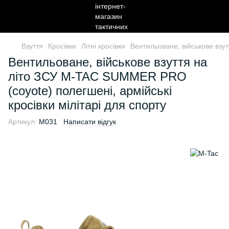
Взуття
Кросівки
Літні кросівки
Вентильоване, військове взу
Вентильоване, військове взуття на
літо ЗСУ M-TAC SUMMER PRO
(coyote) полегшені, армійські
кросівки мілітарі для спорту
Артикул:
M031
Написати відгук