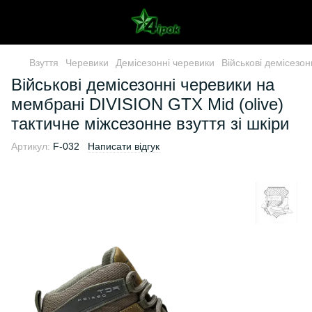
Взуття
Черевики
Демісезонні черевики
Військові демісезон
Військові демісезонні черевики на
мембрані DIVISION GTX Mid (olive)
тактичне міжсезонне взуття зі шкіри
Артикул:
F-032
Написати відгук