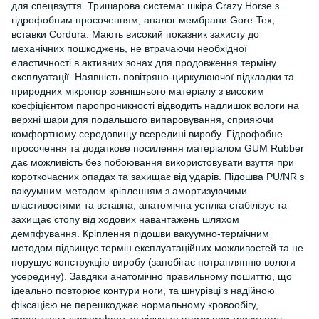
для спецвзуття. Тришарова система: шкіра Crazy Horse з
гідрофобним просоченням, аналог мембрани Gore-Tex,
вставки Cordura. Мають високий показник захисту до
механічних пошкоджень, не втрачаючи необхідної
еластичності в активних зонах для продовження терміну
експлуатації. Наявність повітряно-циркулюючої підкладки та
природних мікропор зовнішнього матеріалу з високим
коефіцієнтом паропроникності відводить надлишок вологи на
верхні шари для подальшого випаровування, сприяючи
комфортному середовищу всередині виробу. Гідрофобне
просочення та додаткове посилення матеріалом GUM Rubber
дає можливість без побоювання використовувати взуття при
короткочасних опадах та захищає від ударів. Підошва PU/NR з
вакуумним методом кріпленням з амортизуючими
властивостями та вставна, анатомічна устілка стабілізує та
захищає стопу від ходових навантажень шляхом
демпфування. Кріплення підошви вакуумно-термічним
методом підвищує термін експлуатаційних можливостей та не
порушує конструкцію виробу (запобігає потраплянню вологи
усередину). Завдяки анатомічно правильному пошиттю, що
ідеально повторює контури ноги, та шнурівці з надійною
фіксацією не перешкоджає нормальному кровообігу,