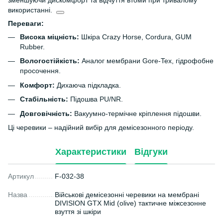
зменшуючи дискомфорт та відчуття втоми при тривалому
використанні.
Переваги:
Висока міцність:
Шкіра Crazy Horse, Cordura, GUM
Rubber.
Вологостійкість:
Аналог мембрани Gore-Tex, гідрофобне
просочення.
Комфорт:
Дихаюча підкладка.
Стабільність:
Підошва PU/NR.
Довговічність:
Вакуумно-термічне кріплення підошви.
Ці черевики – надійний вибір для демісезонного періоду.
Характеристики
Відгуки
Артикул
F-032-38
Назва
Військові демісезонні черевики на мембрані
DIVISION GTX Mid (olive) тактичне міжсезонне
взуття зі шкіри