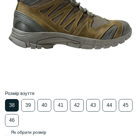
Розмір взуття
38
39
40
41
42
43
44
45
46
Як обрати розмір