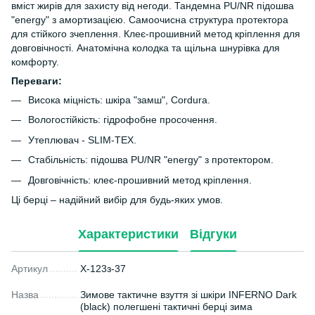
вміст жирів для захисту від негоди. Тандемна PU/NR підошва
"energy" з амортизацією. Самоочисна структура протектора
для стійкого зчеплення. Клеє-прошивний метод кріплення для
довговічності. Анатомічна колодка та щільна шнурівка для
комфорту.
Переваги:
Висока міцність: шкіра "замш", Cordura.
Вологостійкість: гідрофобне просочення.
Утеплювач - SLIM-TEX.
Стабільність: підошва PU/NR "energy" з протектором.
Довговічність: клеє-прошивний метод кріплення.
Ці берці – надійний вибір для будь-яких умов.
Характеристики
Відгуки
Артикул
X-123з-37
Назва
Зимове тактичне взуття зі шкіри INFERNO Dark
(black) полегшені тактичні берці зима