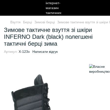
Взуття
Берці
Зимові берці
Зимове тактичне взуття зі шкіри
Зимове тактичне взуття зі шкіри
INFERNO Dark (black) полегшені
тактичні берці зима
Артикул:
X-123з
Написати відгук