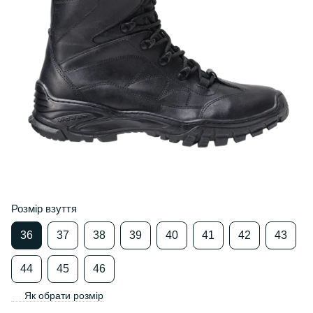
Розмір взуття
36
37
38
39
40
41
42
43
44
45
46
Як обрати розмір