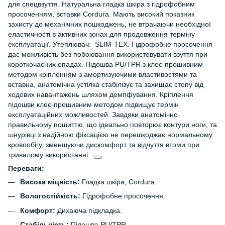
для спецвзуття. Натуральна гладка шкіра з гідрофобним
просоченням, вставки Cordura. Мають високий показник
захисту до механічних пошкоджень, не втрачаючи необхідної
еластичності в активних зонах для продовження терміну
експлуатації. Утеплювач: SLIM-TEX. Гідрофобне просочення
дає можливість без побоювання використовувати взуття при
короткочасних опадах. Підошва PU/TPR з клеє-прошивним
методом кріпленням з амортизуючими властивостями та
вставна, анатомічна устілка стабілізує та захищає стопу від
ходових навантажень шляхом демпфування. Кріплення
підошви клеє-прошивним методом підвищує термін
експлуатаційних можливостей. Завдяки анатомічно
правильному пошиттю, що ідеально повторює контури ноги, та
шнурівці з надійною фіксацією не перешкоджає нормальному
кровообігу, зменшуючи дискомфорт та відчуття втоми при
тривалому використанні.
Переваги:
Висока міцність:
Гладка шкіра, Cordura.
Вологостійкість:
Гідрофобне просочення.
Комфорт:
Дихаюча підкладка.
Стабільність:
Підошва PU/TPR.