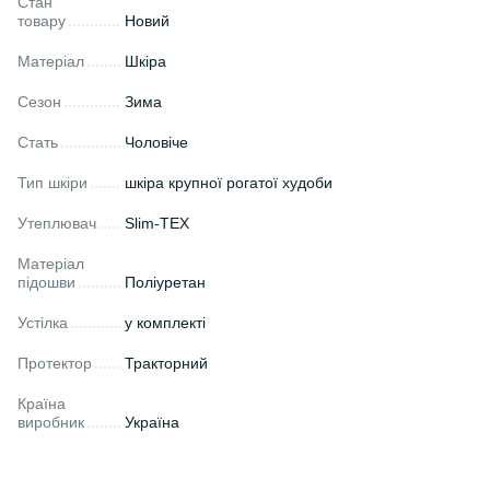
Стан
товару
Новий
Матеріал
Шкіра
Сезон
Зима
Стать
Чоловіче
Тип шкіри
шкіра крупної рогатої худоби
Утеплювач
Slim-TEX
Матеріал
підошви
Поліуретан
Устілка
у комплекті
Протектор
Тракторний
Країна
виробник
Україна