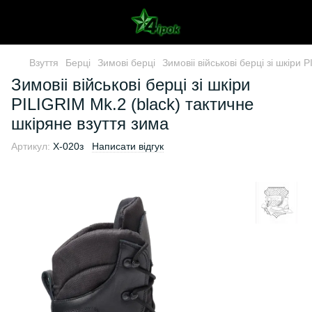
Взуття
Берці
Зимові берці
Зимовіі військові берці зі шкіри
Зимовіі військові берці зі шкіри
PILIGRIM Mk.2 (black) тактичне
шкіряне взуття зима
Артикул:
X-020з
Написати відгук