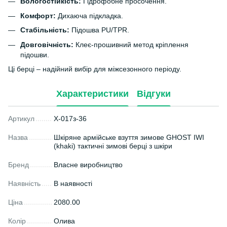
Вологостійкість:
Гідрофобне просочення.
Комфорт:
Дихаюча підкладка.
Стабільність:
Підошва PU/TPR.
Довговічність:
Клеє-прошивний метод кріплення
підошви.
Ці берці – надійний вибір для міжсезонного періоду.
Характеристики
Відгуки
Артикул
X-017з-36
Назва
Шкіряне армійське взуття зимове GHOST IWI
(khaki) тактичні зимові берці з шкіри
Бренд
Власне виробництво
Наявність
В наявності
Ціна
2080.00
Колір
Олива