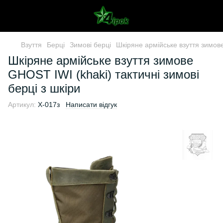
Взуття
Берці
Зимові берці
Шкіряне армійське взуття зимове
Шкіряне армійське взуття зимове
GHOST IWI (khaki) тактичні зимові
берці з шкіри
Артикул:
X-017з
Написати відгук