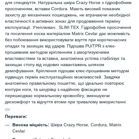
для спецвзуття. Натуральна шкіра Crazy Horse з гідрофобним
просоченням, вставки Cordura. Мають високий показник
захисту до механічних пошкоджень, не втрачаючи необхідної
еластичності в активних зонах для продовження терміну
експлуатації. Утеплювач: SLIM-TEX. Гідрофобне просочення
та посилення носка матеріалом Matrix Cevlar дає можливість
без побоювання використовувати взуття при короткочасних
опадах та захищає від ударів. Підошва PU/TPR з клеє-
прошивним методом кріпленням з амортизуючими
властивостями та вставна, анатомічна устілка стабілізує та
захищає стопу від ходових навантажень шляхом
демпфування. Кріплення підошви клеє-прошивним методом
підвищує термін експлуатаційних можливостей. Завдяки
анатомічно правильному пошиттю, що ідеально повторює
контури ноги, та шнурівці з надійною фіксацією не
перешкоджає нормальному кровообігу, зменшуючи
дискомфорт та відчуття втоми при тривалому використанні.
Переваги:
Висока міцність:
Шкіра Crazy Horse, Cordura, Matrix
Cevlar.