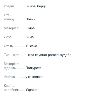
Розділ
Зимові берці
Стан
товару
Новий
Матеріал
Шкіра
Сезон
Зима
Стать
Унісекс
Тип шкіри
шкіра крупної рогатої худоби
Матеріал
підошви
Поліуретан
Устілка
у комплекті
Країна
виробник
Україна