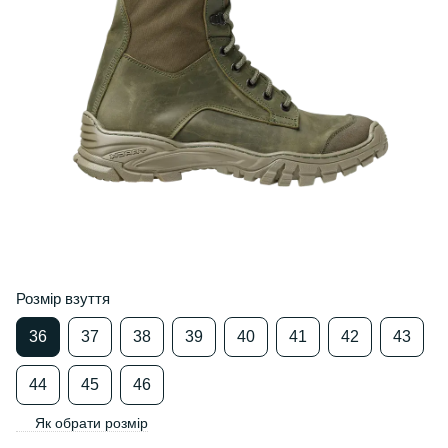
Розмір взуття
36
37
38
39
40
41
42
43
44
45
46
Як обрати розмір