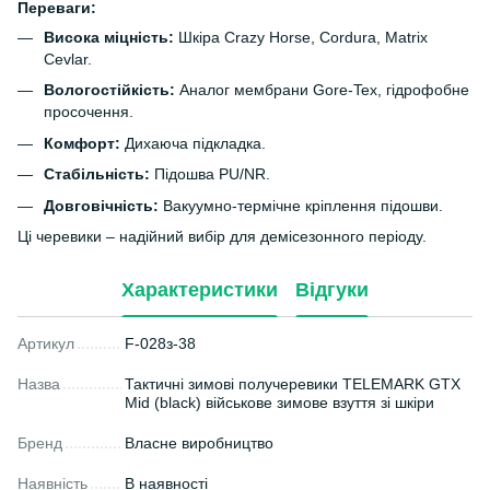
Переваги:
Висока міцність:
Шкіра Crazy Horse, Cordura, Matrix
Cevlar.
Вологостійкість:
Аналог мембрани Gore-Tex, гідрофобне
просочення.
Комфорт:
Дихаюча підкладка.
Стабільність:
Підошва PU/NR.
Довговічність:
Вакуумно-термічне кріплення підошви.
Ці черевики – надійний вибір для демісезонного періоду.
Характеристики
Відгуки
Артикул
F-028з-38
Назва
Тактичні зимові получеревики TELEMARK GTX
Mid (black) військове зимове взуття зі шкіри
Бренд
Власне виробництво
Наявність
В наявності