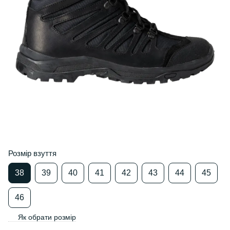
Розмір взуття
38
39
40
41
42
43
44
45
46
Як обрати розмір