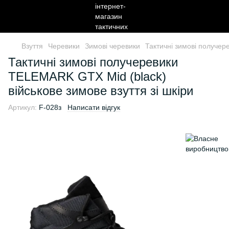
Взуття
Черевики
Зимові черевики
Тактичні зимові получер
Тактичні зимові получеревики
TELEMARK GTX Mid (black)
військове зимове взуття зі шкіри
Артикул:
F-028з
Написати відгук