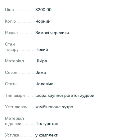
Ціна
3200.00
Колір
Чорний
Розділ
Зимові черевики
Стан
товару
Новий
Матеріал
Шкіра
Сезон
Зима
Стать
Чоловіче
Тип шкіри
шкіра крупної рогатої худоби
Утеплювач
комбіноване хутро
Матеріал
підошви
Поліуретан
Устілка
у комплекті