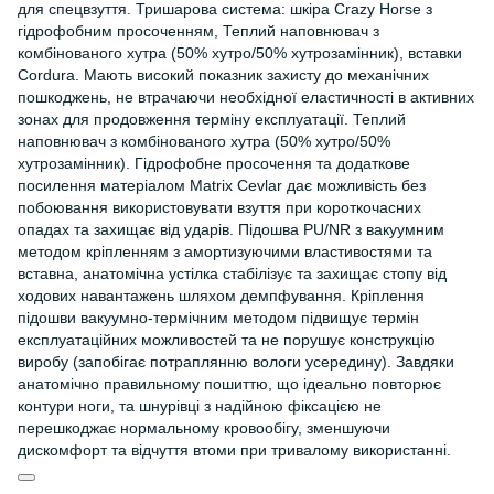
для спецвзуття. Тришарова система: шкіра Crazy Horse з
гідрофобним просоченням, Теплий наповнювач з
комбінованого хутра (50% хутро/50% хутрозамінник), вставки
Cordura. Мають високий показник захисту до механічних
пошкоджень, не втрачаючи необхідної еластичності в активних
зонах для продовження терміну експлуатації. Теплий
наповнювач з комбінованого хутра (50% хутро/50%
хутрозамінник). Гідрофобне просочення та додаткове
посилення матеріалом Matrix Cevlar дає можливість без
побоювання використовувати взуття при короткочасних
опадах та захищає від ударів. Підошва PU/NR з вакуумним
методом кріпленням з амортизуючими властивостями та
вставна, анатомічна устілка стабілізує та захищає стопу від
ходових навантажень шляхом демпфування. Кріплення
підошви вакуумно-термічним методом підвищує термін
експлуатаційних можливостей та не порушує конструкцію
виробу (запобігає потраплянню вологи усередину). Завдяки
анатомічно правильному пошиттю, що ідеально повторює
контури ноги, та шнурівці з надійною фіксацією не
перешкоджає нормальному кровообігу, зменшуючи
дискомфорт та відчуття втоми при тривалому використанні.