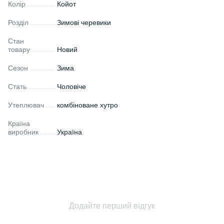
Колір
Койот
Розділ
Зимові черевики
Стан
товару
Новий
Сезон
Зима
Стать
Чоловіче
Утеплювач
комбіноване хутро
Країна
виробник
Україна
Додайте перший відгук