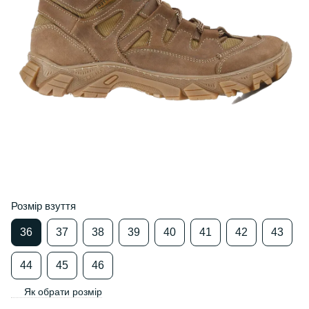
Розмір взуття
36
37
38
39
40
41
42
43
44
45
46
Як обрати розмір