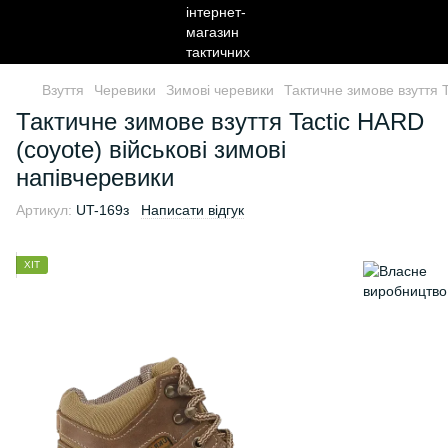
Взуття
Черевики
Зимові черевики
Тактичне зимове взуття T
Тактичне зимове взуття Tactic HARD
(coyote) військові зимові
напівчеревики
Артикул:
UT-169з
Написати відгук
ХІТ