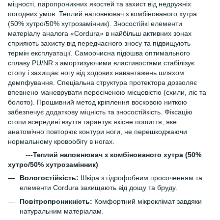
міцності, паропроникних якостей та захист від недружніх
погодних умов. Теплий наповнювач з комбінованого хутра
(50% хутро/50% хутрозамінник). Зносостійкі елементи
матеріалу аналога «Cordura» в найбільш активних зонах
сприяють захисту від передчасного зносу та підвищують
термін експлуатації. Самоочисна підошва оптимального
сплаву PU/NR з амортизуючими властивостями стабілізує
стопу і захищає ногу від ходових навантажень шляхом
демпфування. Спеціальна структура протектора дозволяє
впевнено маневрувати пересіченою місцевістю (схили, ліс та
болото). Прошивний метод кріплення восковою ниткою
забезпечує додаткову міцність та зносостійкість. Фіксацію
стопи всередині взуття гарантує якісне пошиття, яке
анатомічно повторює контури ноги, не перешкоджаючи
нормальному кровообігу в ногах.
---Теплий наповнювач з комбінованого хутра (50%
хутро/50% хутрозамінник)
Вологостійкість:
Шкіра з гідрофобним просоченням та
елементи Cordura захищають від дощу та бруду.
Повітропроникність:
Комфортний мікроклімат завдяки
натуральним матеріалам.