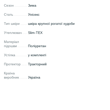
Сезон
Зима
Стать
Унісекс
Тип шкіри
шкіра крупної рогатої худоби
Утеплювач
Slim-TEX
Матеріал
підошви
Поліуретан
Устілка
у комплекті
Протектор
Тракторний
Країна
виробник
Україна