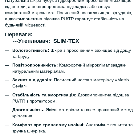
Натуральна шкіра нубук з гідрофобним просоченням захищає
від негоди, а повітропроникна підкладка забезпечує
комфортний мікроклімат. Посилений носок захищає від ударів,
а двокомпонентна підошва PU/TR гарантує стабільність на
будь-якій місцевості.
Переваги:
---Утеплювач: SLIM-TEX
Вологостійкість:
Шкіра з просоченням захищає від дощу
та бруду.
Повітропроникність:
Комфортний мікроклімат завдяки
натуральним матеріалам.
Захист від ударів:
Посилений носок з матеріалу «Matrix
Cevlar».
Стабільність та амортизація:
Двокомпонентна підошва
PU/TR з протектором.
Довговічність:
Якісні матеріали та клеє-прошивний метод
кріплення.
Комфорт при тривалому носінні:
Анатомічне пошиття та
зручна шнурівка.