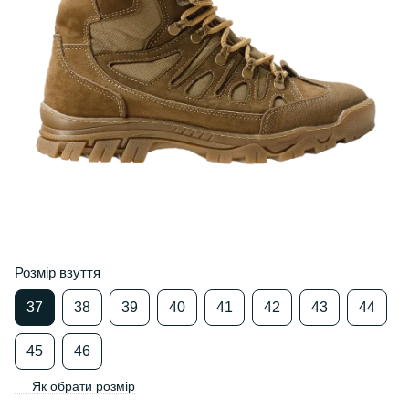
Розмір взуття
37
38
39
40
41
42
43
44
45
46
Як обрати розмір