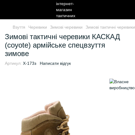
Взуття
Черевики
Зимові черевики
Зимові тактичні черевик
Зимові тактичні черевики КАСКАД
(coyote) армійське спецвзуття
зимове
Артикул:
X-173з
Написати відгук