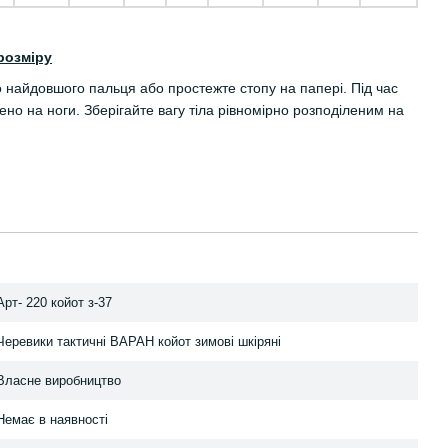
розміру
о найдовшого пальця або простежте стопу на папері. Під час
но на ноги. Зберігайте вагу тіла рівномірно розподіленим на
Арт- 220 койот з-37
Черевики тактичні ВАРАН койот зимові шкіряні
Власне виробництво
Немає в наявності