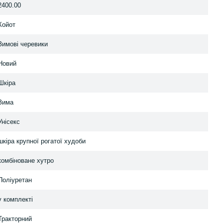
2400.00
Койот
Зимові черевики
Новий
Шкіра
Зима
Унісекс
шкіра крупної рогатої худоби
комбіноване хутро
Поліуретан
у комплекті
Тракторний