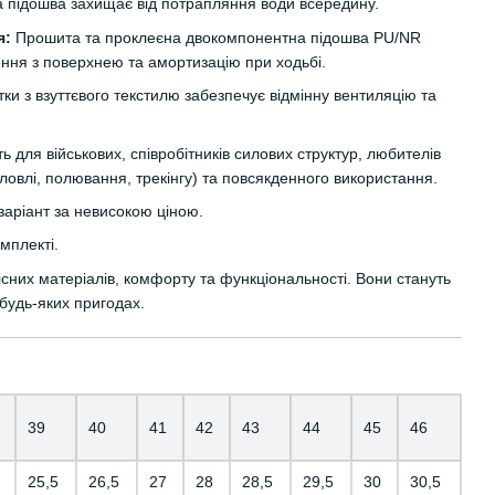
підошва захищає від потрапляння води всередину.
я:
Прошита та проклеєна двокомпонентна підошва PU/NR
ення з поверхнею та амортизацію при ходьбі.
тки з взуттєвого текстилю забезпечує відмінну вентиляцію та
ь для військових, співробітників силових структур, любителів
ловлі, полювання, трекінгу) та повсякденного використання.
варіант за невисокою ціною.
омплекті.
існих матеріалів, комфорту та функціональності. Вони стануть
будь-яких пригодах.
39
40
41
42
43
44
45
46
25,5
26,5
27
28
28,5
29,5
30
30,5