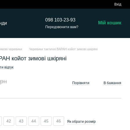
Вхід
098 103-23-93
Мій кошик
нди
Передзвонити вам?
имові черевики
Черевики тактичні ВАРАН койот зимові шкіряні
РАН койот зимові шкіряні
и відгук
грн
Порівняти
В бажання
42
43
44
45
46
Як обрати розмір