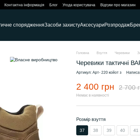
Контактна інформація
Блог
Угода користувача
Відгуки про магазин
тичне спорядження
Засоби захисту
Аксесуари
Розпродаж
Бре
Головна
Взуття
Черевики
З
Черевики тактичні ВА
Артикул: Арт- 220 койот з
Написат
2 400 грн
2 700 
Немає в наявності
Розмір взуття
37
38
39
40
41