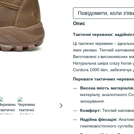
Повідомити, коли з'яв
Опис
Тактичні черевики: надійніс
Ці тактичні черевики – ідеальни
яких умовах. Теплий наповнюв
Виготовлені з високоякісних мат
Натуральна шкіра crazy horse 
Cordura 1000 den, забезпечує д
Переваги тактичних черевик
Висока якість матеріалів
матеріалу, аналогічного Cor
зношування.
Комфорт:
Теплий наповнюв
Надійна фіксація:
Анатомі
гомілковостопного суглоба.