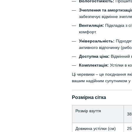
Вологостійкість:
Прошита 
Зчеплення та амортизаці
забезпечує відмінне зчепл
Вентиляція:
Підкладка з сі
комфорт.
Універсальність:
Підходят
активного відпочинку (рибо
Доступна ціна:
Відмінний 
Комплектація:
Устілки в к
Ці черевики – це поєднання як
вашим надійним супутником у 
Розмірна сітка
Розмір взуття
38
Довжина устілки (см)
25