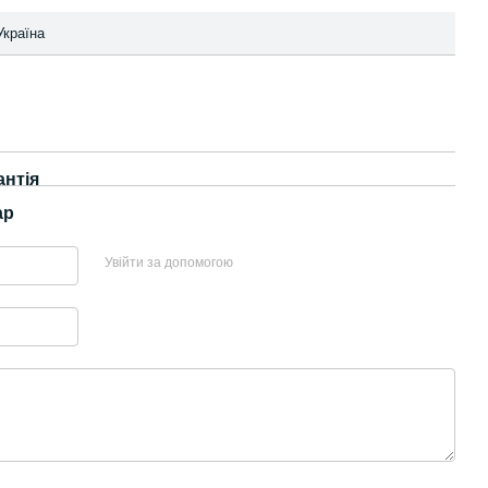
Україна
антія
ар
Увійти за допомогою