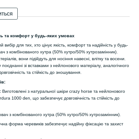
иться
ть та комфорт у будь-яких умовах
й вибір для тих, хто цінує якість, комфорт та надійність у будь-
ач з комбінованого хутра (50% хутро/50% хутрозамінник).
еріалів, вони підійдуть для носіння навесні, влітку та восени.
у поєднанні зі вставками з нейлонового матеріалу, аналогічного
овговічність та стійкість до зношування.
ів:
:
Виготовлені з натуральної шкіри crazy horse та нейлонового
dura 1000 den, що забезпечує довговічність та стійкість до
ач з комбінованого хутра (50% хутро/50% хутрозамінник).
чна форма черевиків забезпечує надійну фіксацію та захист