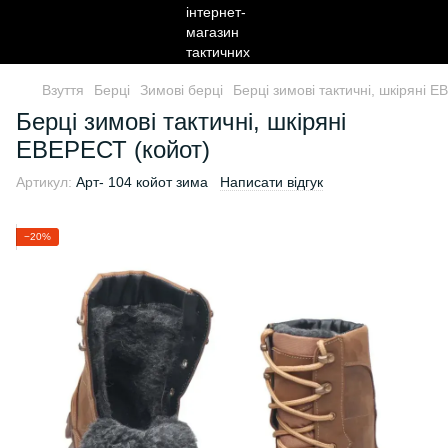
Взуття
Берці
Зимові берці
Берці зимові тактичні, шкіряні 
Берці зимові тактичні, шкіряні
ЕВЕРЕСТ (койот)
Артикул:
Арт- 104 койот зима
Написати відгук
−20%