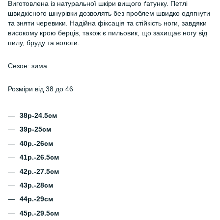
Виготовлена із натуральної шкіри вищого ґатунку. Петлі
швидкісного шнурівки дозволять без проблем швидко одягнути
та зняти черевики. Надійна фіксація та стійкість ноги, завдяки
високому крою берців, також є пильовик, що захищає ногу від
пилу, бруду та вологи.
Сезон: зима
Розміри від 38 до 46
38р-24.5см
39р-25см
40р.-26см
41р.-26.5см
42р.-27.5см
43р.-28см
44р.-29см
45р.-29.5см