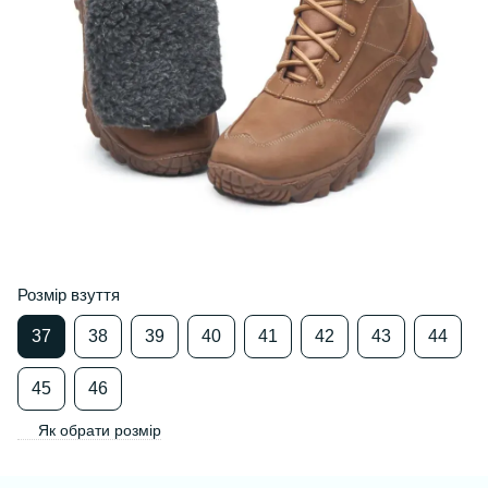
Розмір взуття
37
38
39
40
41
42
43
44
45
46
Як обрати розмір