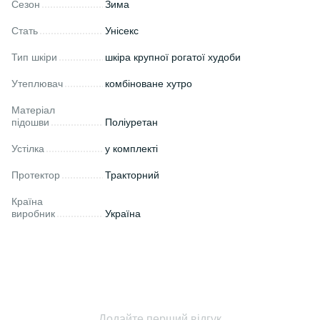
Сезон
Зима
Стать
Унісекс
Тип шкіри
шкіра крупної рогатої худоби
Утеплювач
комбіноване хутро
Матеріал
підошви
Поліуретан
Устілка
у комплекті
Протектор
Тракторний
Країна
виробник
Україна
Додайте перший відгук