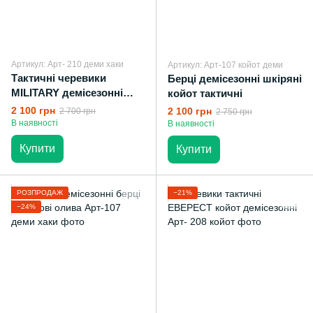
Артикул: Арт- 210 деми хаки
Артикул: Арт-107 койот деми
Тактичні черевики
Берці демісезонні шкіряні
MILITARY демісезонні
койот тактичні
шкіряні
2 100 грн
2 100 грн
2 700 грн
2 750 грн
В наявності
В наявності
Купити
Купити
РОЗПРОДАЖ
−21%
−24%