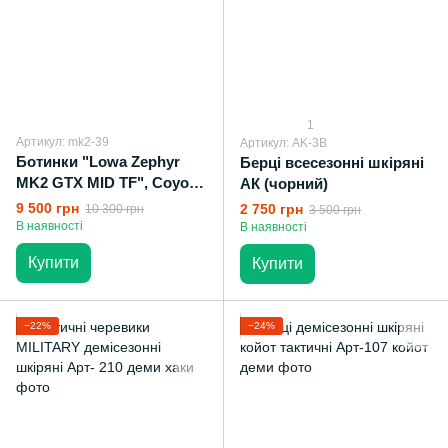
1
Артикул: mk2-39
Артикул: AK-3B
Ботинки "Lowa Zephyr
Берці всесезонні шкіряні
MK2 GTX MID TF", Coyote
АК (чорний)
OP
9 500 грн
2 750 грн
10 300 грн
3 500 грн
В наявності
В наявності
Купити
Купити
−22%
−24%