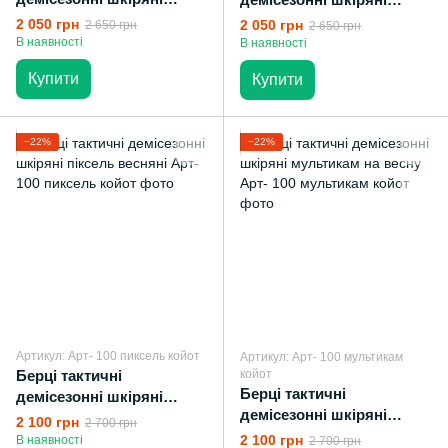
койот
піксель
2 050 грн
2 050 грн
2 650 грн
2 650 грн
В наявності
В наявності
Купити
Купити
−22%
−22%
Артикул: Арт- 100 пиксель койот
Артикул: Арт- 100 мультикам
Берці тактичні
койот
Берці тактичні
демісезонні шкіряні
демісезонні шкіряні
піксель весняні
2 100 грн
2 700 грн
мультикам на весну
2 100 грн
В наявності
2 700 грн