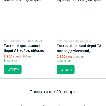
Артикул: Арт- А3 койот деміі
Артикул: Арт- Т3 хакі демі
Тактичні демісезонні
Тактичні шкіряні берці Т3
берці А3 койот, військове
олива демісезонні,
взуття
військове взуття
2 200 грн
2 600 грн
2 800 грн
3 400 грн
В наявності
В наявності
Купити
Купити
Показати ще 20 товарів