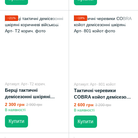
−21%
−19%
Артикул: Арт- Т2 корич.
Артикул: Арт- 801 койот
Берці тактичні
Тактичні черевики
демісезонні шкіряні
COBRA койот демісезонні
коричневі військові
шкіряні
2 300 грн
2 600 грн
2 900 грн
3 200 грн
В наявності
В наявності
Купити
Купити