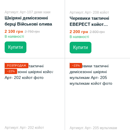
Артикул: Арт-107 деми хаки
Артикул: Арт- 208 койот
Шкіряні демісезонні
Черевики тактичні
берці Військові олива
ЕВЕРЕСТ койот
демісезонні
2 100 грн
2 200 грн
2 750 грн
2 800 грн
В наявності
В наявності
Купити
Купити
РОЗПРОДАЖ
−23%
−22%
Артикул: Арт- 202 койот
Артикул: Арт- 205 мультикам