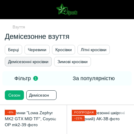
Взуття
Демісезонне взуття
Берці
Черевики
Кросівки
Літні кросівки
Демісезонні кросівки
Зимові кросівки
Фільтр
За популярністю
1
Сезон
Демісезон
−8%
РОЗПРОДАЖ
−21%