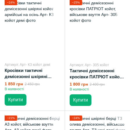
−24%
−25%
Артикул: Арт- К3 койот демі
Артикул: Арт- 305 койот
Кросівки тактичні
Тактичні демісезонні
демісезонні шкіряні
кросівки ПАТРІОТ койот,
койот армійські на осінь
військове взуття
1 850 грн
1 800 грн
2 450 грн
2 400 грн
В наявності
В наявності
Купити
Купити
−21%
−24%