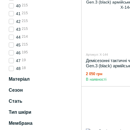
215
40
215
41
215
42
215
43
214
44
215
45
195
46
Артикул: X-144
19
Демісезонні тактичн
47
Gen.3 (black) армійсь
18
48
демі
2 050 грн
Матеріал
В наявності
Сезон
Стать
Тип шкіри
Мембрана