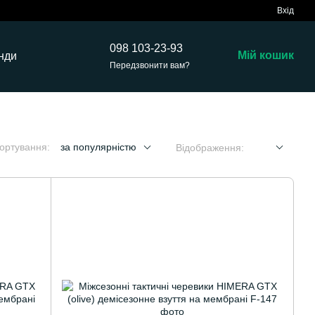
Вхід
098 103-23-93
Мій кошик
нди
Передзвонити вам?
ортування:
за популярністю
Відображення: