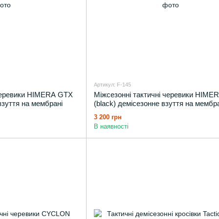
Артикул: F-145
Міжсезонні тактичні черевики HIME
 черевики HIMERA GTX
(black) демісезонне взуття на мембр
взуття на мембрані
3 200 грн
В наявності