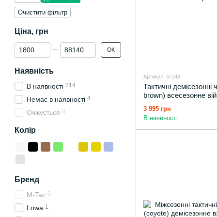
Очистити фільтр
Ціна, грн
Від Ціна, грн
До Ціна, грн
ОК
Наявність
Артикул: S-148
214
В наявності
Тактичні демісезонні
brown) всесезонне вій
4
Немає в наявності
мембрані
3 995 грн
0
Очікується
В наявності
Колір
Бренд
0
M-Tac
1
Lowa