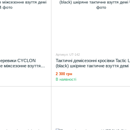
Артикул: UT-142
і черевики CYCLON
Тактичні демісезонні кросівки Tactic
ке міжсезонне взуття
(black) шкіряне тактичне взуття демі
2 300 грн
В наявності