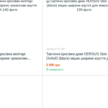
Артикул: P-139
росівки мілітарі
Тактичні кросівки демі VERSUS Skin
іряне трекінгове
OxforD (black) міцне шкіряне взуття 
міжсезоння
2 000 грн
В наявності