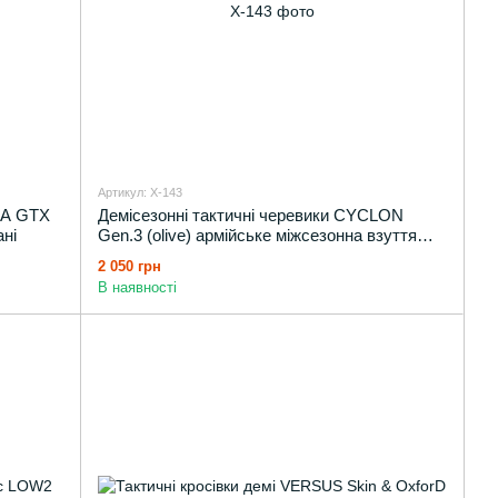
Артикул: X-143
RA GTX
Демісезонні тактичні черевики CYCLON
ані
Gen.3 (olive) армійське міжсезонна взуття
демі
2 050 грн
В наявності