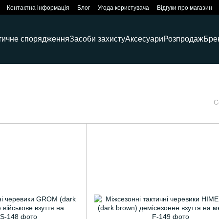
Контактна інформація
Блог
Угода користувача
Відгуки про магазин
тичне спорядження
Засоби захисту
Аксесуари
Розпродаж
Бре
С