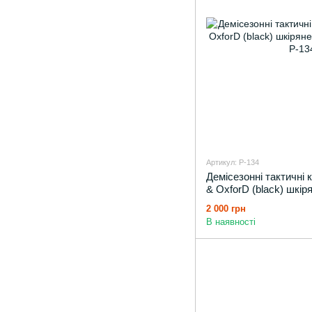
Артикул: P-134
Демісезонні тактичні
& OxforD (black) шкіря
весну
2 000 грн
В наявності