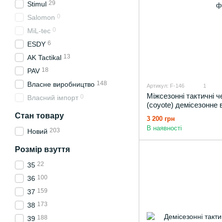
29
Stimul
0
Salomon
0
MiL-tec
6
ESDY
13
AK Tactikal
18
PAV
148
Власне виробництво
Артикул: F-146
1
Міжсезонні тактичні
0
Власний імпорт
(coyote) демісезонне 
Стан товару
3 200 грн
В наявності
203
Новий
Розмір взуття
22
35
100
36
159
37
173
38
188
39