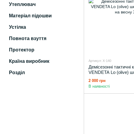
Утеплювач
Матеріал підошви
Устілка
Повнота взуття
Протектор
Країна виробник
Артикул: X-140
Демісезонні тактичні к
VENDETA Lo (olive) шк
Розділ
взуття на весну
2 000 грн
В наявності