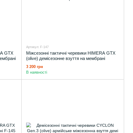
Артикул: F-147
RA GTX
Міжсезонні тактичні черевики HIMERA GTX
мембрані
(olive) демісезонне взуття на мембрані
3 200 грн
В наявності