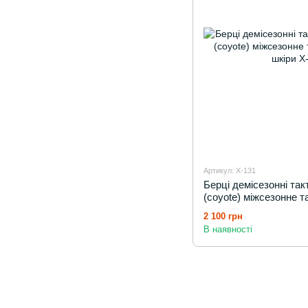
Артикул: X-131
Берці демісезонні так
(coyote) міжсезонне т
шкіри
2 100 грн
В наявності