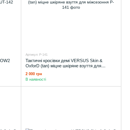
Артикул: P-141
 LOW2
Тактичні кросівки демі VERSUS Skin &
OxforD (tan) міцне шкіряне взуття для
міжсезоння
2 000 грн
В наявності