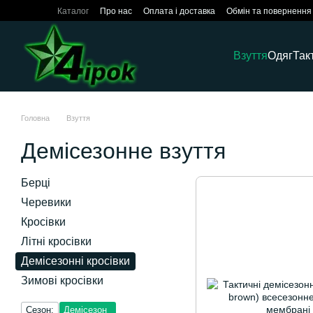
Перейти до основного контенту
Каталог
Про нас
Оплата і доставка
Обмін та повернення
Взуття
Одяг
Так
Головна
Взуття
Демісезонне взуття
Берці
Черевики
Кросівки
Літні кросівки
Демісезонні кросівки
Зимові кросівки
Сезон:
Демісезон